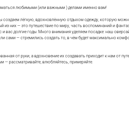
ниматься любимыми (или важными ) делами именно вам!
ы создаем лёгкую, вдохновлённую отдыхом одежду, которую можно 
ый из них — это путешествие по миру, часть воспоминаний и фант
с и вас долгие годы. Много внимания уделяем посадке: наш оверс
ли сами — стремились создать то, в чём будет максимально комфо
ванная от руки, а вдохновение их создавать приходит к нам от пу
и — рассматривайте, влюбляйтесь, примеряйте.