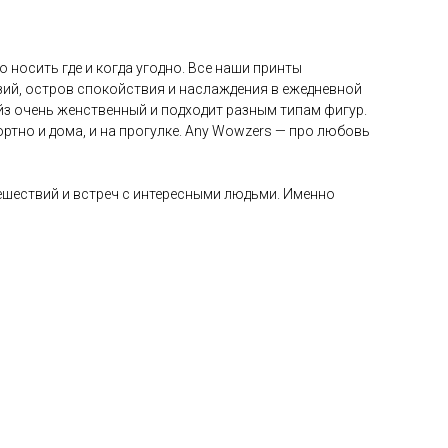
носить где и когда угодно. Все наши принты
азий, остров спокойствия и наслаждения в ежедневной
айз очень женственный и подходит разным типам фигур.
ртно и дома, и на прогулке. Any Wowzers — про любовь
тешествий и встреч с интересными людьми. Именно