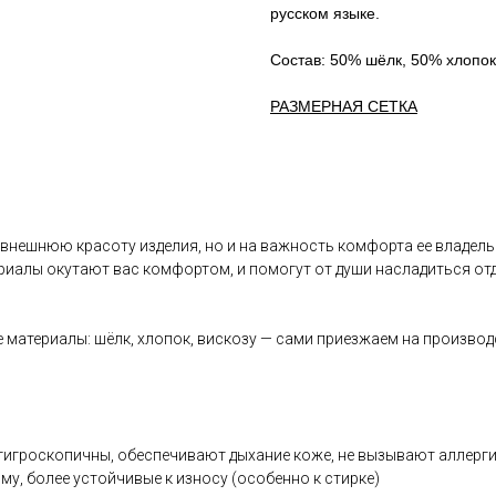
русском языке.
Состав: 50% шёлк, 50% хлопок
РАЗМЕРНАЯ СЕТКА
 внешнюю красоту изделия, но и на важность комфорта ее владель
иалы окутают вас комфортом, и помогут от души насладиться отд
 материалы: шёлк, хлопок, вискозу — сами приезжаем на производ
, гигроскопичны, обеспечивают дыхание коже, не вызывают аллерг
му, более устойчивые к износу (особенно к стирке)