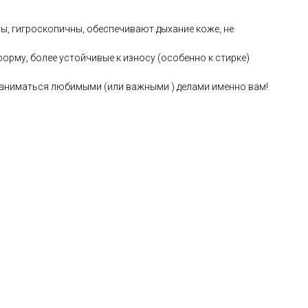
ны, гигроскопичны, обеспечивают дыхание коже, не
форму, более устойчивые к износу (особенно к стирке)
 заниматься любимыми (или важными ) делами именно вам!