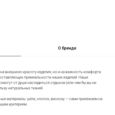
О бренде
о на внешнюю красоту изделия, но и на важность комфорта
х составляющих премиальности наших изделий. Наши
омогут от души насладиться отдыхом (или чем бы вы ни
льзу натуральных тканей.
ые материалы: шёлк, хлопок, вискозу — сами приезжаем на
ашим критериям.